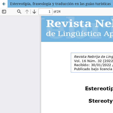
Estereotipia, fraseología y traducción en las guías turísticas