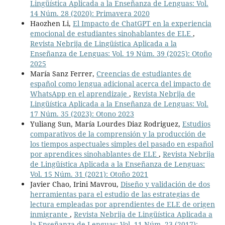
Lingüística Aplicada a la Enseñanza de Lenguas: Vol.
14 Núm. 28 (2020): Primavera 2020
Haozhen Li,
El Impacto de ChatGPT en la experiencia
emocional de estudiantes sinohablantes de ELE
,
Revista Nebrija de Lingüística Aplicada a la
Enseñanza de Lenguas: Vol. 19 Núm. 39 (2025): Otoño
2025
María Sanz Ferrer,
Creencias de estudiantes de
español como lengua adicional acerca del impacto de
WhatsApp en el aprendizaje
,
Revista Nebrija de
Lingüística Aplicada a la Enseñanza de Lenguas: Vol.
17 Núm. 35 (2023): Otono 2023
Yuliang Sun, María Lourdes Diaz Rodriguez,
Estudios
comparativos de la comprensión y la producción de
los tiempos aspectuales simples del pasado en español
por aprendices sinohablantes de ELE
,
Revista Nebrija
de Lingüística Aplicada a la Enseñanza de Lenguas:
Vol. 15 Núm. 31 (2021): Otoño 2021
Javier Chao, Irini Mavrou,
Diseño y validación de dos
herramientas para el estudio de las estrategias de
lectura empleadas por aprendientes de ELE de origen
inmigrante
,
Revista Nebrija de Lingüística Aplicada a
la Enseñanza de Lenguas: Vol. 11 Núm. 23 (2017):