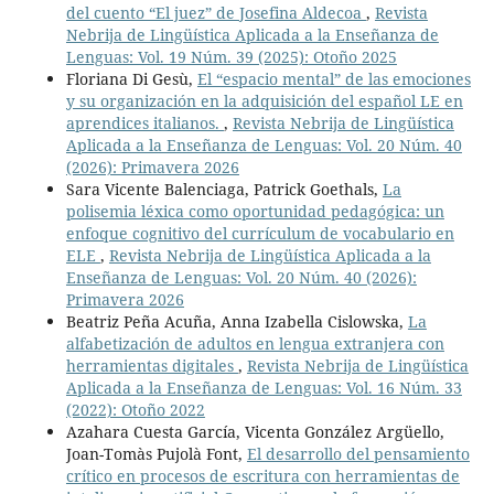
del cuento “El juez” de Josefina Aldecoa
,
Revista
Nebrija de Lingüística Aplicada a la Enseñanza de
Lenguas: Vol. 19 Núm. 39 (2025): Otoño 2025
Floriana Di Gesù,
El “espacio mental” de las emociones
y su organización en la adquisición del español LE en
aprendices italianos.
,
Revista Nebrija de Lingüística
Aplicada a la Enseñanza de Lenguas: Vol. 20 Núm. 40
(2026): Primavera 2026
Sara Vicente Balenciaga, Patrick Goethals,
La
polisemia léxica como oportunidad pedagógica: un
enfoque cognitivo del currículum de vocabulario en
ELE
,
Revista Nebrija de Lingüística Aplicada a la
Enseñanza de Lenguas: Vol. 20 Núm. 40 (2026):
Primavera 2026
Beatriz Peña Acuña, Anna Izabella Cislowska,
La
alfabetización de adultos en lengua extranjera con
herramientas digitales
,
Revista Nebrija de Lingüística
Aplicada a la Enseñanza de Lenguas: Vol. 16 Núm. 33
(2022): Otoño 2022
Azahara Cuesta García, Vicenta González Argüello,
Joan-Tomàs Pujolà Font,
El desarrollo del pensamiento
crítico en procesos de escritura con herramientas de