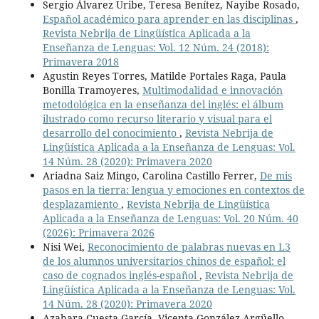
Sergio Álvarez Uribe, Teresa Benítez, Nayibe Rosado,
Español académico para aprender en las disciplinas
,
Revista Nebrija de Lingüística Aplicada a la
Enseñanza de Lenguas: Vol. 12 Núm. 24 (2018):
Primavera 2018
Agustin Reyes Torres, Matilde Portales Raga, Paula
Bonilla Tramoyeres,
Multimodalidad e innovación
metodológica en la enseñanza del inglés: el álbum
ilustrado como recurso literario y visual para el
desarrollo del conocimiento
,
Revista Nebrija de
Lingüística Aplicada a la Enseñanza de Lenguas: Vol.
14 Núm. 28 (2020): Primavera 2020
Ariadna Saiz Mingo, Carolina Castillo Ferrer,
De mis
pasos en la tierra: lengua y emociones en contextos de
desplazamiento
,
Revista Nebrija de Lingüística
Aplicada a la Enseñanza de Lenguas: Vol. 20 Núm. 40
(2026): Primavera 2026
Nisi Wei,
Reconocimiento de palabras nuevas en L3
de los alumnos universitarios chinos de español: el
caso de cognados inglés-español
,
Revista Nebrija de
Lingüística Aplicada a la Enseñanza de Lenguas: Vol.
14 Núm. 28 (2020): Primavera 2020
Azahara Cuesta García, Vicenta González Argüello,