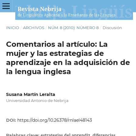
INICIO
/
ARCHIVOS
/
NÚM. 8 (2010): NÚMERO 8
/
Discusión
Comentarios al artículo: La
mujer y las estrategias de
aprendizaje en la adquisición de
la lengua inglesa
Susana Martín Leralta
Universidad Antonio de Nebrija
DOI:
https://doi.org/10.26378/rnlael48143
estrategias del aprendiz, diferencias
Palabras clave: