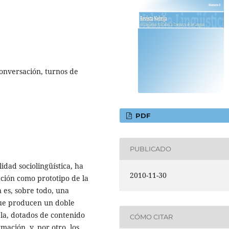
 conversación, turnos de
PDF
PUBLICADO
idad sociolingüística, ha
2010-11-30
ación como prototipo de la
 es, sobre todo, una
que producen un doble
bla, dotados de contenido
CÓMO CITAR
mación, y, por otro, los