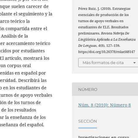
unque suelen carecer de
Pérez Ruiz, J. (2010). Estrategias
blante el seguimiento y la
esenciales de producción de los
arco teórico la
turnos de apoyo verbales en
estudiantes de ELE. Resultados
ón compartida entre el
preliminares.
Revista Nebrija De
Análisis de la
Lingüística Aplicada a La Enseñanza
er acercamiento teórico
De Lenguas
,
4
(8), 127–159.
cidos por estudiantes
https://doi.org/10.26378/rnlael48147
l artículo, mostrará los
Más formatos de cita
 un corpus oral
tenidas en español por
ersidad. Describirá las
o en los estudiantes de
NÚMERO
 turnos de apoyo verbales
ión de los turnos de
Núm. 8 (2010): Número 8
z de los resultados
ar la enseñanza de los
SECCIÓN
enseñanza del español.
Investigaciones en curso