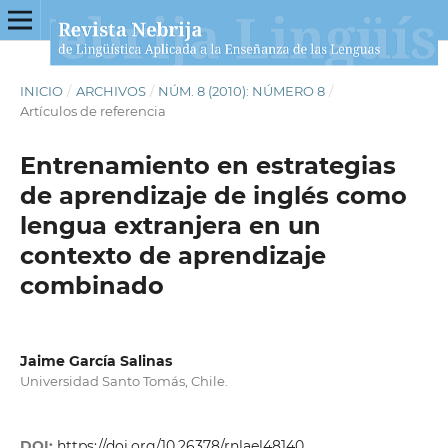
INICIO
/
ARCHIVOS
/
NÚM. 8 (2010): NÚMERO 8
/
Artículos de referencia
Entrenamiento en estrategias
de aprendizaje de inglés como
lengua extranjera en un
contexto de aprendizaje
combinado
Jaime García Salinas
Universidad Santo Tomás, Chile.
DOI:
https://doi.org/10.26378/rnlael48140