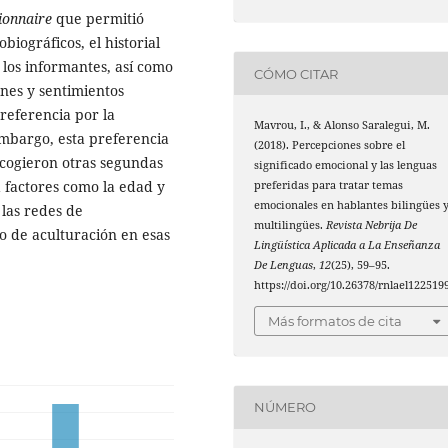
ionnaire
que permitió
biográficos, el historial
de los informantes, así como
CÓMO CITAR
nes y sentimientos
referencia por la
Mavrou, I., & Alonso Saralegui, M.
mbargo, esta preferencia
(2018). Percepciones sobre el
scogieron otras segundas
significado emocional y las lenguas
a factores como la edad y
preferidas para tratar temas
emocionales en hablantes bilingües 
 las redes de
multilingües.
Revista Nebrija De
ado de aculturación en esas
Lingüística Aplicada a La Enseñanza
De Lenguas
,
12
(25), 59–95.
https://doi.org/10.26378/rnlael122519
Más formatos de cita
NÚMERO