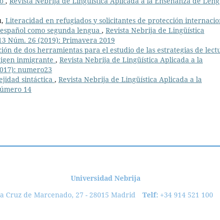
io
,
Revista Nebrija de Lingüística Aplicada a la Enseñanza de Leng
u,
Literacidad en refugiados y solicitantes de protección internacio
n español como segunda lengua
,
Revista Nebrija de Lingüística
 13 Núm. 26 (2019): Primavera 2019
ción de dos herramientas para el estudio de las estrategias de lect
rigen inmigrante
,
Revista Nebrija de Lingüística Aplicada a la
2017): numero23
ejidad sintáctica
,
Revista Nebrija de Lingüística Aplicada a la
Número 14
dad Nebrija
ta Cruz de Marcenado, 27 - 28015 Madrid
Telf:
+34 914 521 100