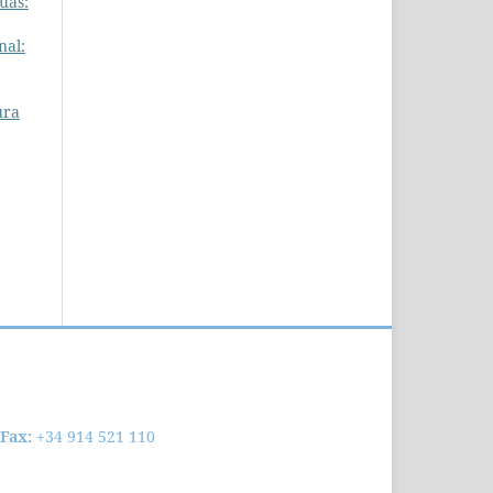
uas:
nal:
ura
Fax:
+34 914 521 110