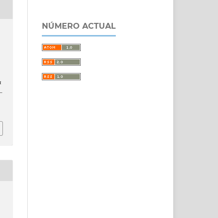
NÚMERO ACTUAL
a
1–