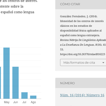
los centros de interés.
CÓMO CITAR
stente sobre la
e español como lengua
González Fernández, J. (2014).
Idoneidad de los centros de interés
clásicos en los estudios de
disponibilidad léxica aplicados al
español como lengua extranjera.
Revista Nebrija De Lingüística Aplicad
a La Enseñanza De Lenguas
,
8
(16), 4
53.
https://doi.org/10.26378/rnlael816223
Más formatos de cita
NÚMERO
Núm. 16 (2014): Número 16