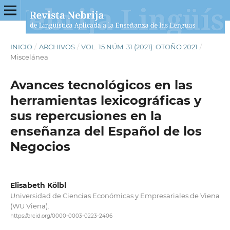
INICIO
/
ARCHIVOS
/
VOL. 15 NÚM. 31 (2021): OTOÑO 2021
/
Miscelánea
Avances tecnológicos en las
herramientas lexicográficas y
sus repercusiones en la
enseñanza del Español de los
Negocios
Elisabeth Kölbl
Universidad de Ciencias Económicas y Empresariales de Viena
(WU Viena).
https://orcid.org/0000-0003-0223-2406